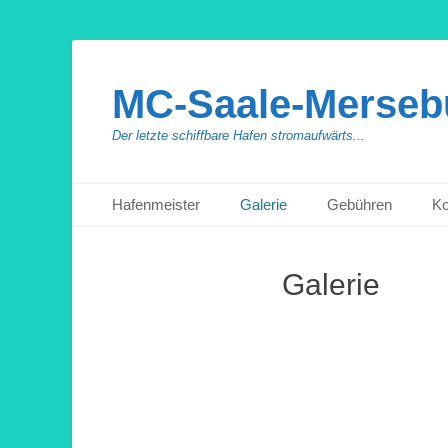
MC-Saale-Mersebu
Der letzte schiffbare Hafen stromaufwärts...
Primäres Menü
Zum
Hafenmeister
Galerie
Gebühren
Ko
Inhalt
springen
Galerie