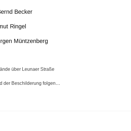
Bernd Becker
mut Ringel
ürgen Müntzenberg
lände über Leunaer Straße
nd der Beschilderung folgen…