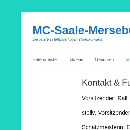
MC-Saale-Mersebu
Der letzte schiffbare Hafen stromaufwärts...
Primäres Menü
Zum
Hafenmeister
Galerie
Gebühren
Ko
Inhalt
springen
Kontakt & F
Vorsitzender: Ralf
stellv. Vorsitzende
Schatzmeisterin: E